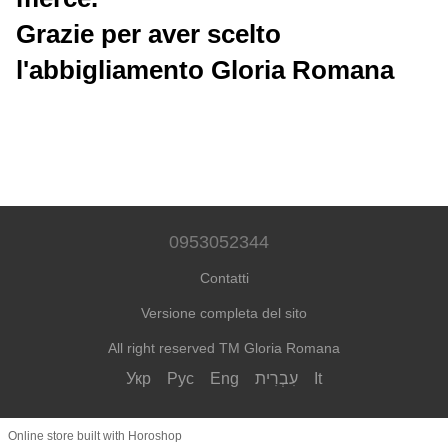
Grazie per aver scelto
l'abbigliamento Gloria Romana
0953052344
Contatti
Versione completa del sito
All right reserved TM Gloria Romana
Укр
Рус
Eng
עִבְרִית
It
Online store built with Horoshop