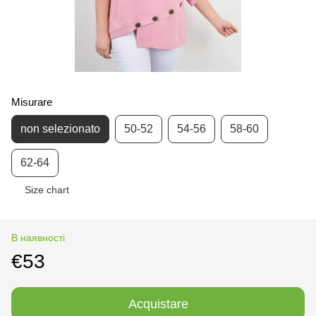
Misurare
non selezionato
50-52
54-56
58-60
62-64
Size chart
В наявності
€53
Acquistare