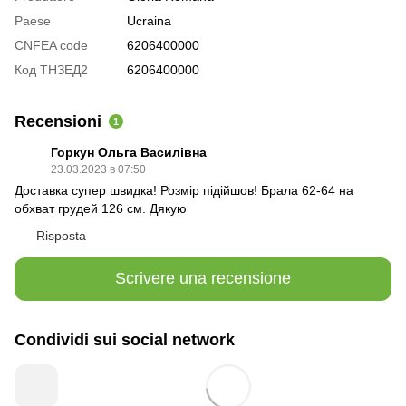
Paese
Ucraina
CNFEA code
6206400000
Код ТНЗЕД2
6206400000
Recensioni
1
Горкун Ольга Василівна
23.03.2023 в 07:50
Доставка супер швидка! Розмір підійшов! Брала 62-64 на
обхват грудей 126 см. Дякую
Risposta
Scrivere una recensione
Condividi sui social network