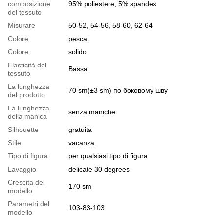
composizione
95% poliestere, 5% spandex
del tessuto
Misurare
50-52, 54-56, 58-60, 62-64
Colore
pesca
Colore
solido
Elasticità del
Bassa
tessuto
La lunghezza
70 sm(±3 sm) по боковому шву
del prodotto
La lunghezza
senza maniche
della manica
Silhouette
gratuita
Stile
vacanza
Tipo di figura
per qualsiasi tipo di figura
Lavaggio
delicate 30 degrees
Crescita del
170 sm
modello
Parametri del
103-83-103
modello