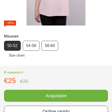
−35%
Misurare
50-52
54-56
58-60
Size chart
В наявності
€25
€39
Acquistare
Ordine rapido